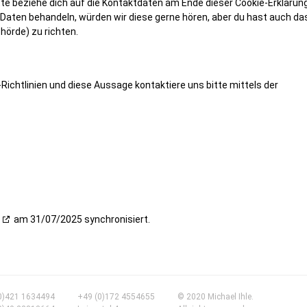
te beziehe dich auf die Kontaktdaten am Ende dieser Cookie-Erklärung
Daten behandeln, würden wir diese gerne hören, aber du hast auch da
örde) zu richten.
ichtlinien und diese Aussage kontaktiere uns bitte mittels der
am 31/07/2025 synchronisiert.
0)421 1634494
+49 (0)172 4554655
© 2020 Michael Ihle.