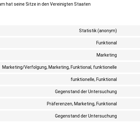
am hat seine Sitze in den Vereinigten Staaten
Statistik (anonym)
Consent
to
Funktional
Consent
service
to
elemento
Marketing
Consent
service
to
wordpre
Marketing/Verfolgung, Marketing, Funktional, funktionelle
Consent
service
to
google-
funktionelle, Funktional
Consent
service
fonts
to
faceboo
Gegenstand der Untersuchung
Consent
service
to
complian
Präferenzen, Marketing, Funktional
Consent
service
to
under-
Gegenstand der Untersuchung
Consent
service
construc
to
linkedin
service
sonstige